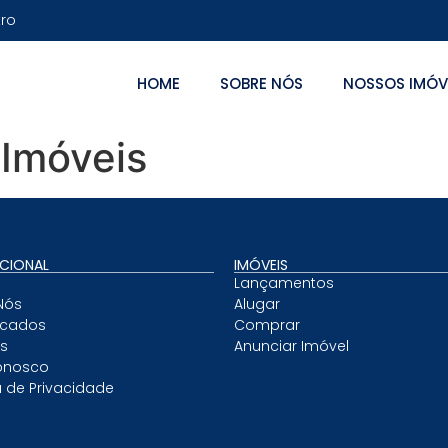
tro
HOME
SOBRE NÓS
NOSSOS IMÓV
 Imóveis
UCIONAL
IMÓVEIS
Lançamentos
Nós
Alugar
ficados
Comprar
as
Anunciar Imóvel
onosco
a de Privacidade