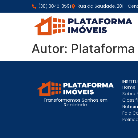
(38) 3845-3591
Rua da Saudade, 281 - Cen
Autor:
Plataforma
INSTIT
Home
Sobre 
Transformamos Sonhos em
Classi
Realidade
Notíci
Fale C
Polític